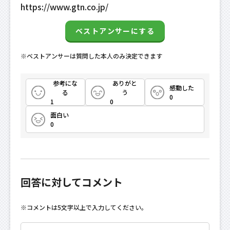
https://www.gtn.co.jp/
ベストアンサーにする
※ベストアンサーは質問した本人のみ決定できます
参考にな
ありがと
感動した
る
う
0
1
0
面白い
0
回答に対してコメント
※コメントは5文字以上で入力してください。