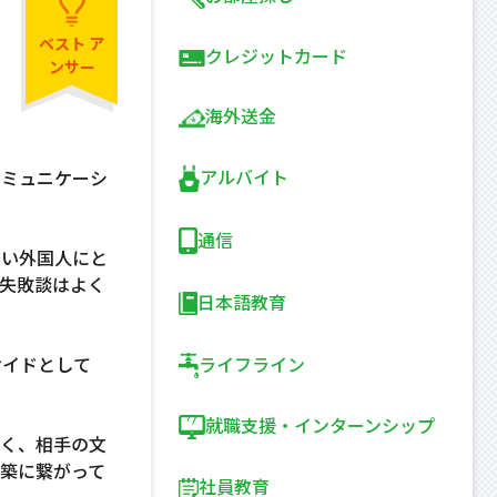
ベスト
ア
クレジットカード
ンサー
海外送金
アルバイト
コミュニケーシ
通信
ない外国人にと
失敗談はよく
日本語教育
ライフライン
サイドとして
就職支援・インターンシップ
なく、相手の文
築に繋がって
社員教育