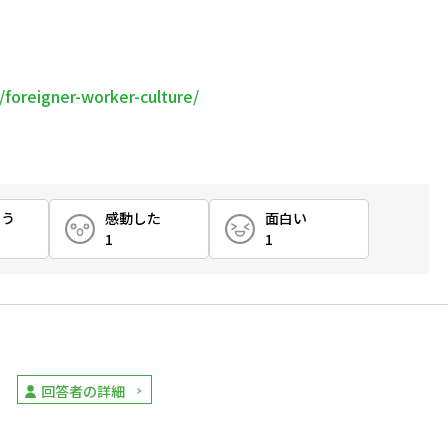
/foreigner-worker-culture/
とう
感動した
面白い
1
1
回答者の詳細