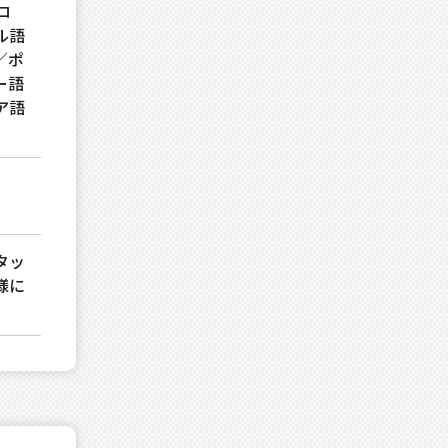
ロ
ル語
／ポ
ー語
ア語
タッ
様に