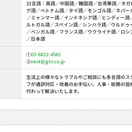
21言語：英語／中国語／韓国語／台湾華語／タガ
グ語／ベトナム語／タイ語／モンゴル語／ネパー
／ミャンマー語／インドネシア語／ヒンディー語
ルトガル語／スペイン語／シンハラ語／ウルドゥ
／ベンガル語／フランス語／ウクライナ語／ロシ
／日本語
①
03-6822-4561
②
next@gtn.co.jp
生活上の様々なトラブルやご相談にも多言語のス
フが通訳対応・改善のお手伝い。人事・総務の皆
代わって解決いたします。