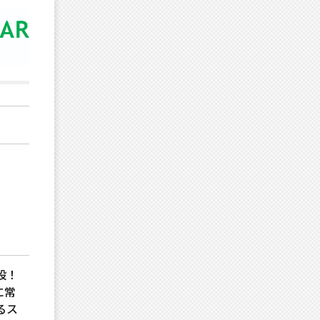
設！
に常
るス