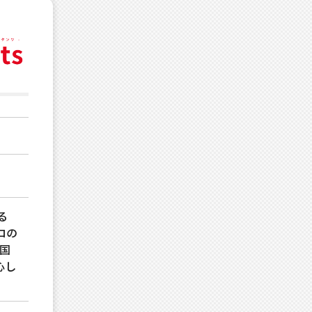
る
ロの
国
心し