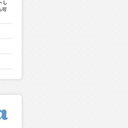
トし
も可